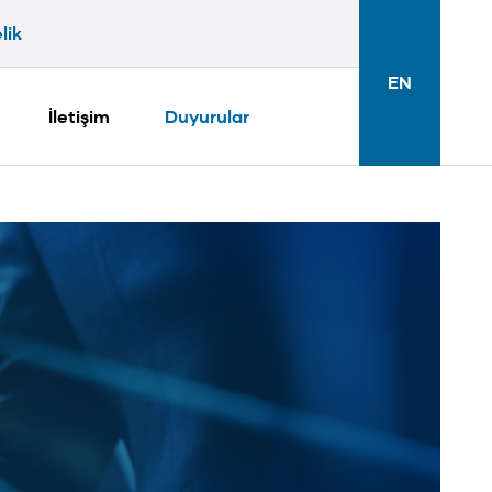
lik
ik
EN
İletişim
Duyurular