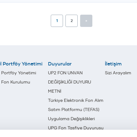
1
2
»
l Portföy Yönetimi
Duyurular
İletişim
 Portföy Yönetimi
UP2 FON UNVAN
Sizi Arayalım
l Fon Kurulumu
DEĞİŞİKLİĞİ DUYURU
METNİ
Türkiye Elektronik Fon Alım
Satım Platformu (TEFAS)
Uygulama Değişiklikleri
UPG Fon Tasfiye Duyurusu