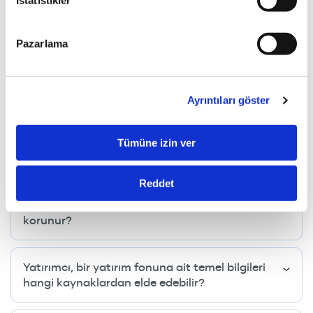
saklaması ne şekilde yapılır?
İstatistikler
Pazarlama
Yatırım fonlarında denetim nasıl sağlanır?
Yatırım fonlarında vergilendirme nasıl yapılır?
Ayrıntıları göster
ÜNLÜ Portföy Yönetimi’nde ücretlendirme
Tümüne izin ver
nasıl yapılır?
Reddet
Fon yönetiminde yatırımcı hakları nasıl
korunur?
Yatırımcı, bir yatırım fonuna ait temel bilgileri
hangi kaynaklardan elde edebilir?