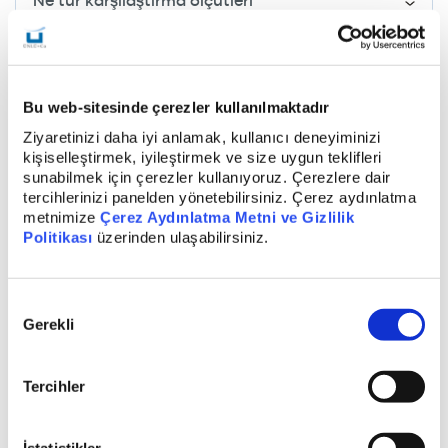
Ne tür karşılaştırma ölçütleri
kullanılmaktadır?
Yatırım fonları hangi kıymetlere yatırım
Bu web-sitesinde çerezler kullanılmaktadır
yapabilir?
Ziyaretinizi daha iyi anlamak, kullanıcı deneyiminizi
kişiselleştirmek, iyileştirmek ve size uygun teklifleri
sunabilmek için çerezler kullanıyoruz. Çerezlere dair
Getiri garantisi var mıdır?
tercihlerinizi panelden yönetebilirsiniz. Çerez aydınlatma
metnimize
Çerez Aydınlatma Metni ve Gizlilik
Politikası
üzerinden ulaşabilirsiniz.
Yatırım Fonuna yatırım yapılırken tasarruf
sahiplerinin dikkat etmesi gereken hususlar
nelerdir?
Onay
Gerekli
Seçimi
Portföyde riskin dağıtılması nasıl sağlanır?
Tercihler
Fonların hesaplarının tutulması, portföyünün