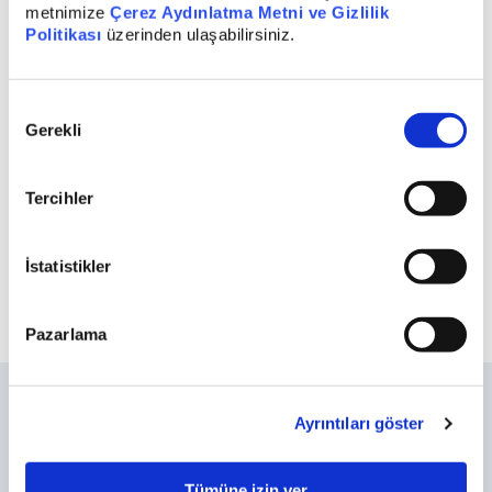
metnimize
Çerez Aydınlatma Metni ve Gizlilik
Politikası
üzerinden ulaşabilirsiniz.
İzahname Değişikliği 24/06/2016
Onay
Gerekli
Seçimi
Tercihler
Dünya Gazetesinde Yer Alan Habere İlişkin
Düzeltme
İstatistikler
Pazarlama
Sıkça Sorulan Sorular
Ayrıntıları göster
Yasal Duyurular
Bilgi Toplumu Hizmetleri
Tümüne izin ver