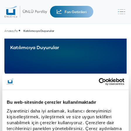
Fon Getirileri
Anasayfa
Katılımcıya Duyurular
Katılımcıya Duyurular
Bu web-sitesinde çerezler kullanılmaktadır
Ziyaretinizi daha iyi anlamak, kullanıcı deneyiminizi
Kesinleşen Portföy Bilgileri ve Katılım Oranı
kişiselleştirmek, iyileştirmek ve size uygun teklifleri
Duyurusu
sunabilmek için çerezler kullanıyoruz. Çerezlere dair
tercihlerinizi panelden yönetebilirsiniz. Çerez aydınlatma