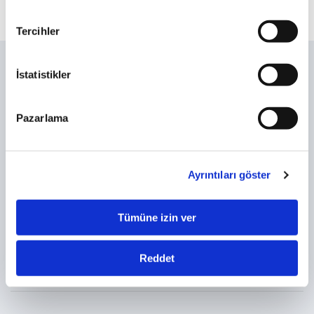
Tercihler
Sıkça Sorulan Sorular
İstatistikler
Yasal Duyurular
Bilgi Toplumu Hizmetleri
Pazarlama
Sürekli Bilgilendirme Formları
Kişisel Verilerin Korunması
Acil Ve Beklenmedik Durum Planı
Ayrıntıları göster
Tümüne izin ver
Bizi
Takip Edin
Reddet